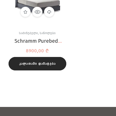
ᲡᲐᲫᲘᲜᲔᲑᲔᲚᲘ
,
ᲡᲐᲬᲝᲚᲔᲑᲘ
Schramm Purebeds
Loft საწოლი
8900,00
₾
ᲙᲐᲚᲐᲗᲐᲨᲘ ᲓᲐᲛᲐᲢᲔᲑᲐ