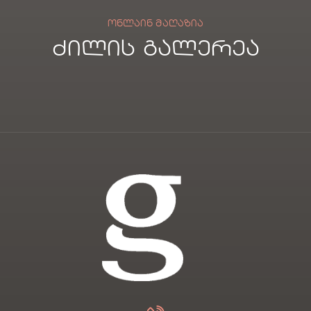
ᲝᲜᲚᲐᲘᲜ ᲛᲐᲦᲐᲖᲘᲐ
ძილის გალერეა