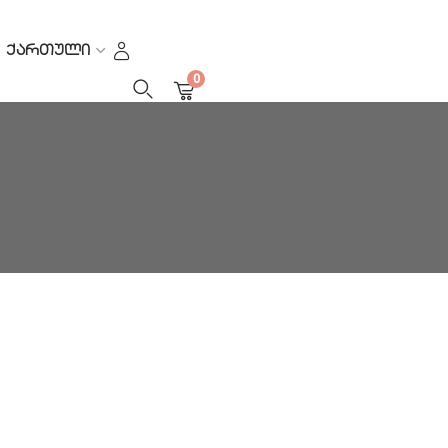
ᲥᲐᲠᲗᲣᲚᲘ
0