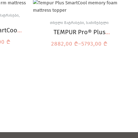
ᲛᲐᲢᲠᲐᲡᲔᲑᲘ
,
ᲗᲮᲔᲚᲘ ᲛᲐᲢᲠᲐᲡᲔᲑᲘ
,
ᲡᲐᲫᲘᲜᲔᲑᲔᲚᲘ
artCool
TEMPUR Pro® Plus
SmartCool™ თხელი
00
₾
2882,00
₾
–
5793,00
₾
მატრასი