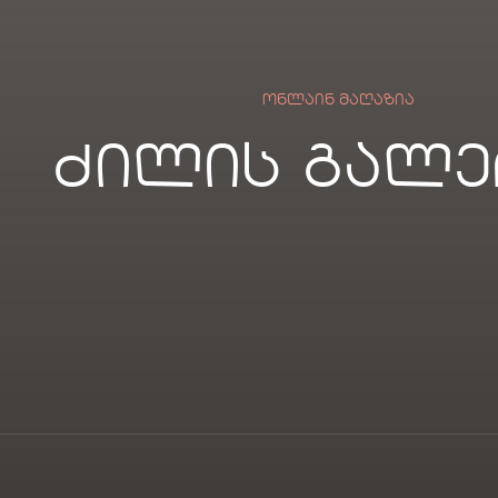
ᲝᲜᲚᲐᲘᲜ ᲛᲐᲦᲐᲖᲘᲐ
ძილის გალე