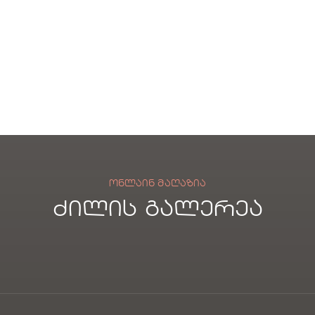
სახ
პირ
ბა
ოცი
სახ
აბრ
ოცი
ეშუ
მის
ქსო
ვი
ლი
სათ
ვის
ᲝᲜᲚᲐᲘᲜ ᲛᲐᲦᲐᲖᲘᲐ
ძილის გალერეა