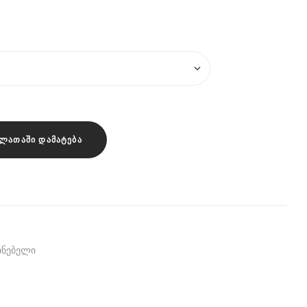
ᲚᲐᲗᲐᲨᲘ ᲓᲐᲛᲐᲢᲔᲑᲐ
ინებელი