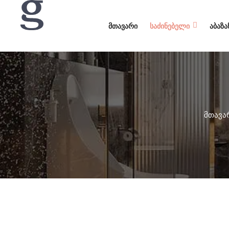
ᲛᲗᲐᲕᲐᲠᲘ
ᲡᲐᲫᲘᲜᲔᲑᲔᲚᲘ
ᲐᲑᲐᲖᲐ
მთავა