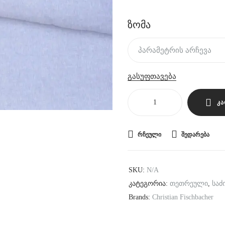
ზომა
გასუფთავება
ᲙᲐ
ᲠᲩᲔᲣᲚᲘ
ᲨᲔᲓᲐᲠᲔᲑᲐ
SKU:
N/A
კატეგორია:
თეთრეული
,
საძ
Brands:
Christian Fischbacher