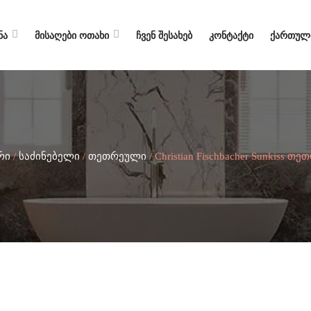
ᲜᲐ
ᲛᲘᲡᲐᲦᲔᲑᲘ ᲝᲗᲐᲮᲘ
ᲩᲕᲔᲜ ᲨᲔᲡᲐᲮᲔᲑ
ᲙᲝᲜᲢᲐᲥᲢᲘ
ᲥᲐᲠᲗᲣᲚ
რი
/
საძინებელი
/
თეთრეული
/ Christian Fischbacher Sunkiss Თ