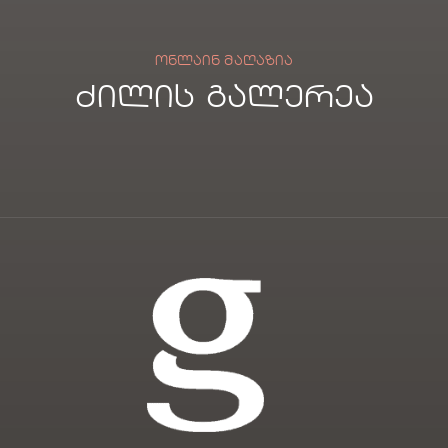
ᲝᲜᲚᲐᲘᲜ ᲛᲐᲦᲐᲖᲘᲐ
ძილის გალერეა