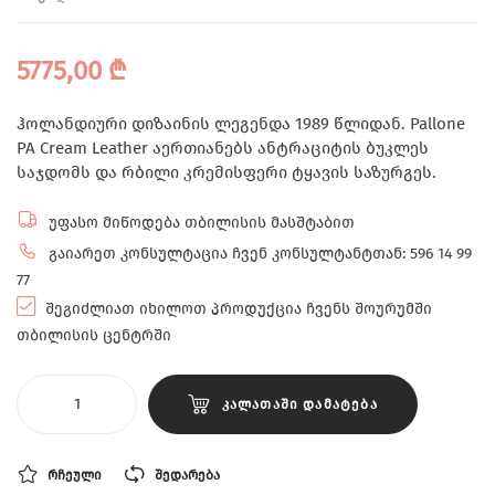
5775,00
₾
ჰოლანდიური დიზაინის ლეგენდა 1989 წლიდან. Pallone
PA Cream Leather აერთიანებს ანტრაციტის ბუკლეს
საჯდომს და რბილი კრემისფერი ტყავის საზურგეს.
უფასო მიწოდება თბილისის მასშტაბით
გაიარეთ კონსულტაცია ჩვენ კონსულტანტთან: 596 14 99
77
შეგიძლიათ იხილოთ პროდუქცია ჩვენს შოურუმში
თბილისის ცენტრში
ᲙᲐᲚᲐᲗᲐᲨᲘ ᲓᲐᲛᲐᲢᲔᲑᲐ
ᲠᲩᲔᲣᲚᲘ
ᲨᲔᲓᲐᲠᲔᲑᲐ