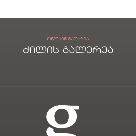
ᲝᲜᲚᲐᲘᲜ ᲛᲐᲦᲐᲖᲘᲐ
ძილის გალერეა