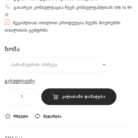
გაიარეთ კონსულტაცია ჩვენ კონსულტანტთან: 596 14 99
77
შეგიძლიათ იხილოთ პროდუქცია ჩვენს შოურუმში
თბილისის ცენტრში
ზომა
გასუფთავება
ᲙᲐᲚᲐᲗᲐᲨᲘ ᲓᲐᲛᲐᲢᲔᲑᲐ
ᲠᲩᲔᲣᲚᲘ
ᲨᲔᲓᲐᲠᲔᲑᲐ