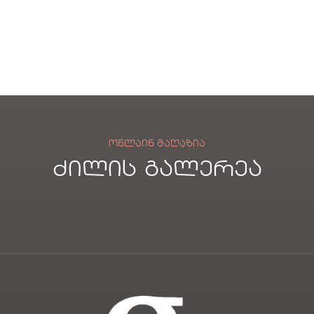
ლი
რას
ში
ი
ᲝᲜᲚᲐᲘᲜ ᲛᲐᲦᲐᲖᲘᲐ
ძილის გალერეა