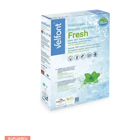
ᲛᲐᲠᲐᲒᲨᲘᲐ