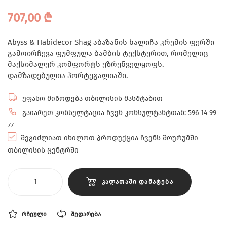
707,00
₾
Abyss & Habidecor Shag აბაზანის ხალიჩა კრემის ფერში
გამოირჩევა ფუმფულა ბამბის ტექსტურით, რომელიც
მაქსიმალურ კომფორტს უზრუნველყოფს.
დამზადებულია პორტუგალიაში.
უფასო მიწოდება თბილისის მასშტაბით
გაიარეთ კონსულტაცია ჩვენ კონსულტანტთან: 596 14 99
77
შეგიძლიათ იხილოთ პროდუქცია ჩვენს შოურუმში
თბილისის ცენტრში
ᲙᲐᲚᲐᲗᲐᲨᲘ ᲓᲐᲛᲐᲢᲔᲑᲐ
ᲠᲩᲔᲣᲚᲘ
ᲨᲔᲓᲐᲠᲔᲑᲐ