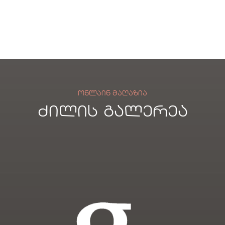
აბრ
ეშუ
მის
ქსო
ვი
ლი
სათ
ვის
ᲝᲜᲚᲐᲘᲜ ᲛᲐᲦᲐᲖᲘᲐ
ძილის გალერეა