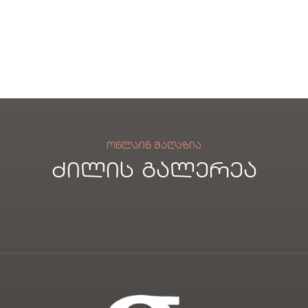
ᲝᲜᲚᲐᲘᲜ ᲛᲐᲦᲐᲖᲘᲐ
ძილის გალერეა