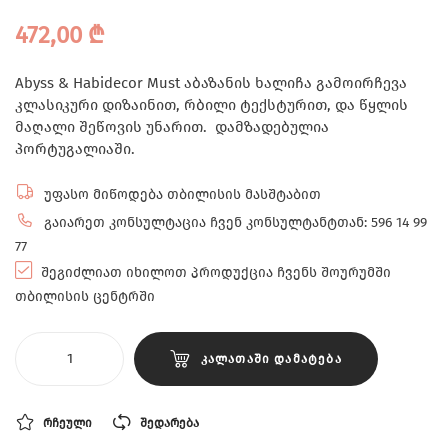
472,00
₾
Abyss & Habidecor Must აბაზანის ხალიჩა გამოირჩევა
კლასიკური დიზაინით, რბილი ტექსტურით, და წყლის
მაღალი შეწოვის უნარით. დამზადებულია
პორტუგალიაში.
უფასო მიწოდება თბილისის მასშტაბით
გაიარეთ კონსულტაცია ჩვენ კონსულტანტთან: 596 14 99
77
შეგიძლიათ იხილოთ პროდუქცია ჩვენს შოურუმში
თბილისის ცენტრში
ᲙᲐᲚᲐᲗᲐᲨᲘ ᲓᲐᲛᲐᲢᲔᲑᲐ
ᲠᲩᲔᲣᲚᲘ
ᲨᲔᲓᲐᲠᲔᲑᲐ