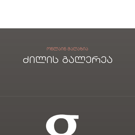
სავ
ელ
არძ
არძ
არძ
ი
ელ
ელ
ელ
ი
ი
ი
ᲝᲜᲚᲐᲘᲜ ᲛᲐᲦᲐᲖᲘᲐ
ძილის გალერეა