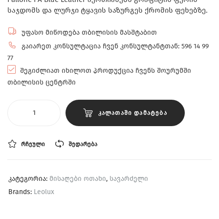
საჯდომს და ლურჯი ტყავის საზურგეს ქრომის ფეხებზე.
უფასო მიწოდება თბილისის მასშტაბით
გაიარეთ კონსულტაცია ჩვენ კონსულტანტთან: 596 14 99
77
შეგიძლიათ იხილოთ პროდუქცია ჩვენს შოურუმში
თბილისის ცენტრში
ᲙᲐᲚᲐᲗᲐᲨᲘ ᲓᲐᲛᲐᲢᲔᲑᲐ
ᲠᲩᲔᲣᲚᲘ
ᲨᲔᲓᲐᲠᲔᲑᲐ
კატეგორია:
მისაღები ოთახი
,
სავარძელი
Brands:
Leolux