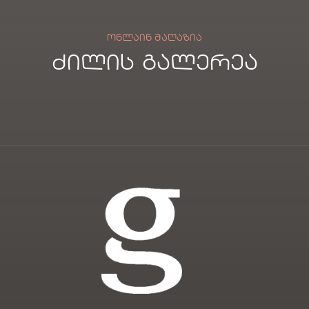
ᲝᲜᲚᲐᲘᲜ ᲛᲐᲦᲐᲖᲘᲐ
ძილის გალერეა