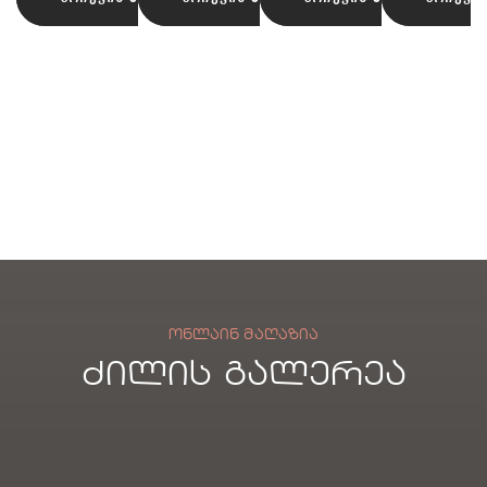
ტებ
er
ი
n
ი
Pile
LGY
100
პირ
პირ
სახ
სახ
ოცი
ოცი
ᲝᲜᲚᲐᲘᲜ ᲛᲐᲦᲐᲖᲘᲐ
ძილის გალერეა