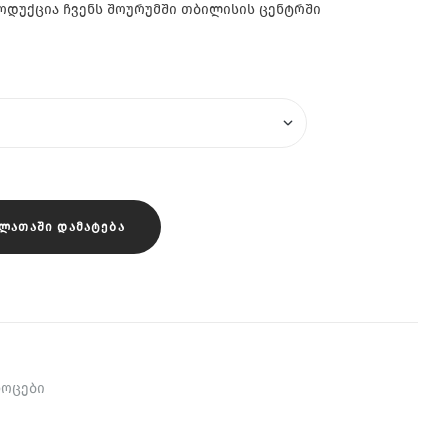
დუქცია ჩვენს შოურუმში თბილისის ცენტრში
ᲐᲚᲐᲗᲐᲨᲘ ᲓᲐᲛᲐᲢᲔᲑᲐ
ხოცები