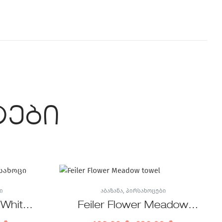
ტები
Ი
ᲐᲑᲐᲖᲐᲜᲐ
,
ᲞᲘᲠᲡᲐᲮᲝᲪᲔᲑᲘ
 White
Feiler Flower Meadow
ი
Breeze პირსახოცი