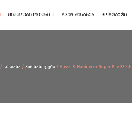
ᲛᲘᲡᲐᲦᲔᲑᲘ ᲝᲗᲐᲮᲘ
ᲩᲕᲔᲜ ᲨᲔᲡᲐᲮᲔᲑ
ᲙᲝᲜᲢᲐᲥᲢᲘ
/
აბაზანა
/
პირსახოცები
/ Abyss & Habidecor Super Pile 330