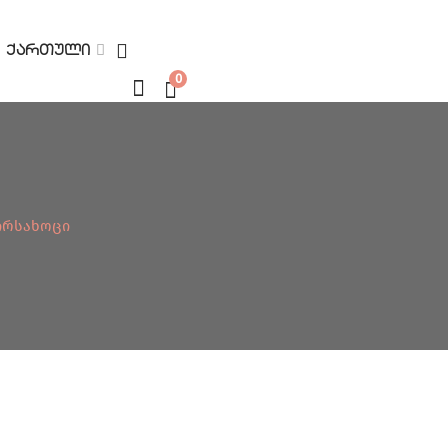
ᲥᲐᲠᲗᲣᲚᲘ
0
 Პირსახოცი