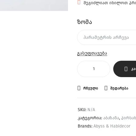
შეგიძლიათ იხილოთ პრო
ზომა
გასუფთავება
Კ
ᲠᲩᲔᲣᲚᲘ
ᲨᲔᲓᲐᲠᲔᲑᲐ
SKU:
N/A
კატეგორია:
აბაზანა
,
პირსა
Brands:
Abyss & Habidecor