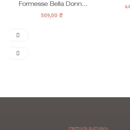
საბა
Formesse Bella Donna
4
White ხალათი
509,00
₾
ᲝᲜᲚᲐᲘᲜ ᲛᲐᲦᲐᲖᲘᲐ