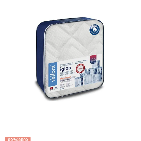
ᲛᲐᲠᲐᲒᲨᲘᲐ