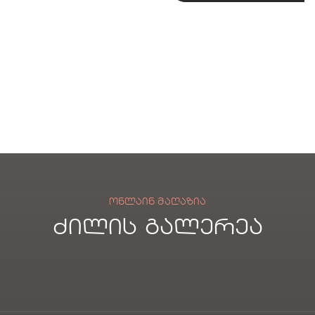
საზ
ი
xe
ი
აფხ
გამ
ულ
აგრ
ო
ილ
საბ
ებე
ანი
ლი
ბა
ლი
ში
ᲝᲜᲚᲐᲘᲜ ᲛᲐᲦᲐᲖᲘᲐ
ძილის გალერეა