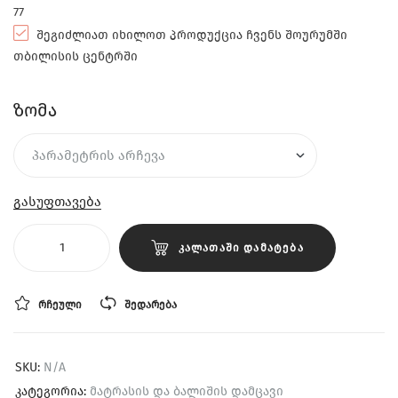
77
შეგიძლიათ იხილოთ პროდუქცია ჩვენს შოურუმში
თბილისის ცენტრში
ზომა
გასუფთავება
ᲙᲐᲚᲐᲗᲐᲨᲘ ᲓᲐᲛᲐᲢᲔᲑᲐ
ᲠᲩᲔᲣᲚᲘ
ᲨᲔᲓᲐᲠᲔᲑᲐ
SKU:
N/A
კატეგორია:
მატრასის და ბალიშის დამცავი