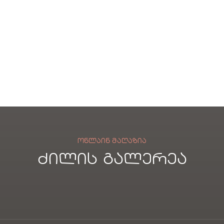
WK
ილ
ში
1
ებე
საზ
ლი
აფხ
ბა
ულ
ლი
ო
ში
საბ
ანი
ᲝᲜᲚᲐᲘᲜ ᲛᲐᲦᲐᲖᲘᲐ
ძილის გალერეა