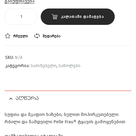
გასუფთავება
ᲙᲐᲚᲐᲗᲐᲨᲘ ᲓᲐᲛᲐᲢᲔᲑᲐ
ᲠᲩᲔᲣᲚᲘ
ᲨᲔᲓᲐᲠᲔᲑᲐ
SKU:
N/A
კატეგორია:
საძინებელი
,
საწოლები
აღწერა
სუფთა და მკაფიო ხაზები, ხელით მოპირკეთებული
რბილი და ნამდვილი Pelle Frau® ტყავის გამოყენებით
დამზადებულია იტალიაში