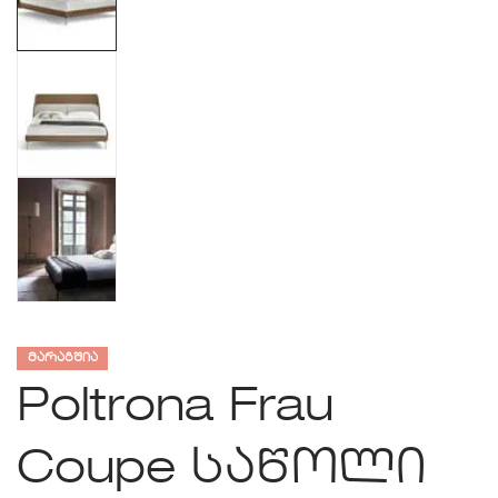
ᲛᲐᲠᲐᲒᲨᲘᲐ
Poltrona Frau
Coupe საწოლი