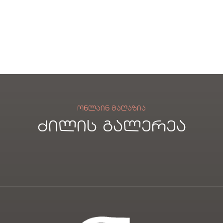
ᲝᲜᲚᲐᲘᲜ ᲛᲐᲦᲐᲖᲘᲐ
ძილის გალერეა