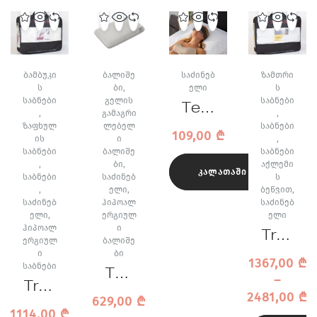
ᲑᲐᲛᲑᲣᲙᲘ
ᲑᲐᲚᲘᲨᲔ
ᲡᲐᲫᲘᲜᲔᲑ
ᲖᲐᲛᲗᲠᲘ
Ს
ᲑᲘ
,
ᲔᲚᲘ
Ს
ᲡᲐᲑᲜᲔᲑᲘ
ᲒᲔᲚᲘᲡ
ᲡᲐᲑᲜᲔᲑᲘ
Tem
,
ᲒᲐᲛᲐᲒᲠᲘ
,
pur
ᲖᲐᲤᲮᲣᲚ
ᲚᲔᲑᲔᲚ
ᲡᲐᲑᲜᲔᲑᲘ
109,00
₾
ᲘᲡ
Ი
,
Slee
ᲡᲐᲑᲜᲔᲑᲘ
ᲑᲐᲚᲘᲨᲔ
ᲡᲐᲑᲜᲔᲑᲘ
p
,
ᲑᲘ
,
ᲐᲥᲚᲔᲛᲘ
ᲙᲐᲚᲐᲗᲐᲨᲘ ᲓᲐᲛᲐᲢᲔᲑᲐ
Mas
ᲡᲐᲑᲜᲔᲑᲘ
ᲡᲐᲫᲘᲜᲔᲑ
Ს
,
ᲔᲚᲘ
,
ᲑᲔᲬᲕᲘᲗ
,
k
ᲡᲐᲫᲘᲜᲔᲑ
ᲰᲘᲞᲝᲐᲚ
ᲡᲐᲫᲘᲜᲔᲑ
ძი
ᲔᲚᲘ
,
ᲔᲠᲒᲘᲣᲚ
ᲔᲚᲘ
ლი
ᲰᲘᲞᲝᲐᲚ
Ი
Trau
ᲔᲠᲒᲘᲣᲚ
ᲑᲐᲚᲘᲨᲔ
ს
mina
Ი
ᲑᲘ
ნიღ
1367,00
₾
ᲡᲐᲑᲜᲔᲑᲘ
Cub
Tec
აბი
–
Trau
e
hno
2481,00
₾
629,00
₾
mina
Cam
gel
1114,00
₾