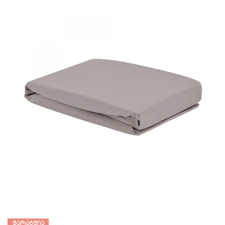
ᲛᲐᲠᲐᲒᲨᲘᲐ