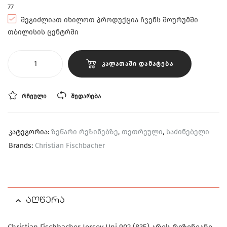
77
შეგიძლიათ იხილოთ პროდუქცია ჩვენს შოურუმში
თბილისის ცენტრში
ᲙᲐᲚᲐᲗᲐᲨᲘ ᲓᲐᲛᲐᲢᲔᲑᲐ
ᲠᲩᲔᲣᲚᲘ
ᲨᲔᲓᲐᲠᲔᲑᲐ
კატეგორია:
ზეწარი რეზინებზე
,
თეთრეული
,
საძინებელი
Brands:
Christian Fischbacher
აღწერა
Christian Fischbacher Jersey Uni 902 (835) არის რეზინიანი