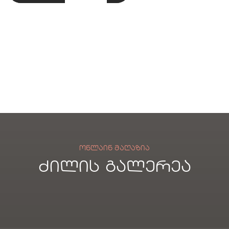
ორ
საზ
xe
ის
თო
აფხ
გამ
მატ
პედ
ულ
აგრ
რას
იუ
ო
ილ
ი
ლი
საბ
ებე
ბა
ანი
ლი
ლი
ბა
ში
ლი
ში
ᲝᲜᲚᲐᲘᲜ ᲛᲐᲦᲐᲖᲘᲐ
ძილის გალერეა