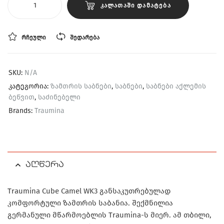
ᲙᲐᲚᲐᲗᲐᲨᲘ ᲓᲐᲛᲐᲢᲔᲑᲐ
ᲠᲩᲔᲣᲚᲘ
ᲨᲔᲓᲐᲠᲔᲑᲐ
SKU:
N/A
კატეგორია:
ზამთრის საბნები
,
საბნები
,
საბნები აქლემის
ბეწვით
,
საძინებელი
Brands:
Traumina
აღწერა
Traumina Cube Camel WK3
განსაკუთრებულად
კომფორტული ზამთრის საბანია. შექმნილია
გერმანული მწარმოებლის
Traumina
-ს მიერ. ამ თბილი,