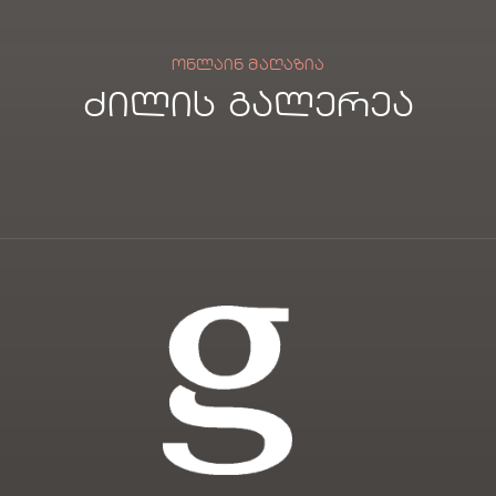
ᲝᲜᲚᲐᲘᲜ ᲛᲐᲦᲐᲖᲘᲐ
ძილის გალერეა