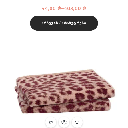
პირსახოცი
44,00
₾
–
403,00
₾
ᲐᲠᲩᲔᲕᲘᲡ ᲞᲐᲠᲐᲛᲔᲢᲠᲔᲑᲘ